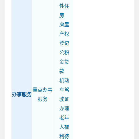
性住
房
房屋
产权
登记
公积
金贷
款
机动
重点办事
车驾
办事服务
服务
驶证
办理
老年
人福
利待