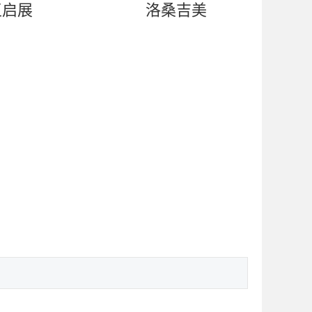
王启展
洛桑吉美