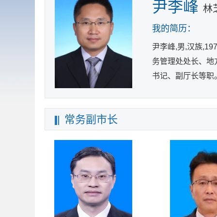
尹李峰
林
我的简历：
尹李峰,男,汉族,
务管理处处长、地
书记、副厅长等职
常务副市长