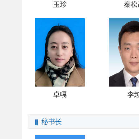
玉珍
秦松
卓嘎
李
秘书长