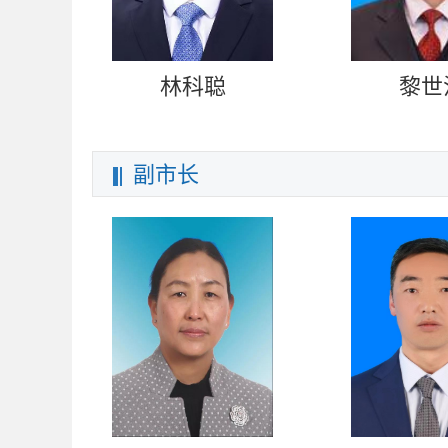
林科聪
黎世
副市长