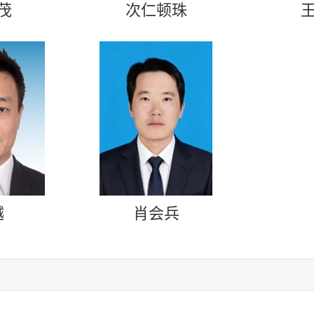
茂
次仁顿珠
越
肖会兵