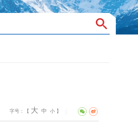
大
中
字号：【
小
】