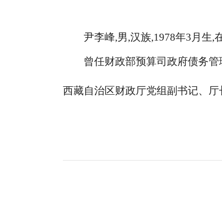
尹李峰
,
男
,
汉族
,1978
年
3
月生
,
曾任财政部预算司政府债务管
西藏自治区财政厅党组副书记、厅