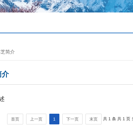
林芝简介
简介
述
共 1 条
共 1 页
首页
上一页
1
下一页
末页