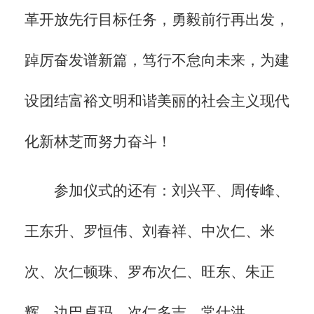
革开放先行目标任务，勇毅前行再出发，
踔厉奋发谱新篇，笃行不怠向未来，为建
设团结富裕文明和谐美丽的社会主义现代
化新林芝而努力奋斗！
参加仪式的还有：刘兴平、周传峰、
王东升、罗恒伟、刘春祥、中次仁、米
次、次仁顿珠、罗布次仁、旺东、朱正
辉、边巴卓玛、次仁多吉、常仕洪。