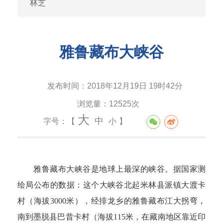
林芝
雅鲁藏布大峡谷
发布时间：
2018年12月19日 19时42分
浏览量：
12525次
大
中
字号：【
小
】
雅鲁藏布大峡谷是地球上最深的峡谷。据国家测
绘局公布的数据：这个大峡谷北起米林县派镇大渡卡
村（海拔3000米），经排龙乡的雅鲁藏布江大拐弯，
南到墨脱县巴昔卡村（海拔115米，在藏南地区靠近印