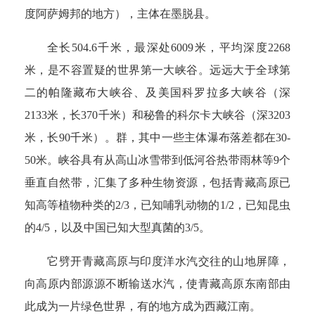
度阿萨姆邦的地方），主体在墨脱县。
全长504.6千米，最深处6009米，平均深度2268
米，是不容置疑的世界第一大峡谷。远远大于全球第
二的帕隆藏布大峡谷、及美国科罗拉多大峡谷（深
2133米，长370千米）和秘鲁的科尔卡大峡谷（深3203
米，长90千米）。群，其中一些主体瀑布落差都在30-
50米。峡谷具有从高山冰雪带到低河谷热带雨林等9个
垂直自然带，汇集了多种生物资源，包括青藏高原已
知高等植物种类的2/3，已知哺乳动物的1/2，已知昆虫
的4/5，以及中国已知大型真菌的3/5。
它劈开青藏高原与印度洋水汽交往的山地屏障，
向高原内部源源不断输送水汽，使青藏高原东南部由
此成为一片绿色世界，有的地方成为西藏江南。