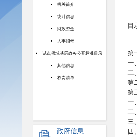
机关简介
统计信息
目
财政资金
人事招考
第
试点领域基层政务公开标准目录
一
其他信息
二
权责清单
第
第
一
二
三
政府信息
四