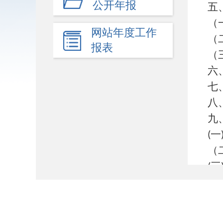
公开年报
五
（
网站年度工作
（
报表
（
六
七
八
九
一
(
（
三
(
十
十
十