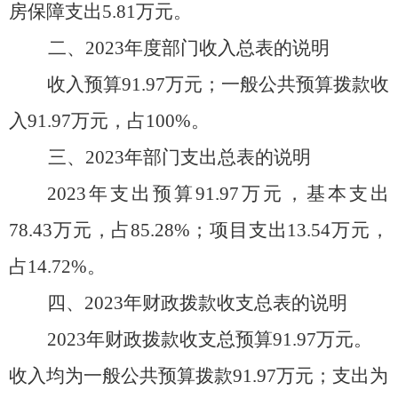
房保障支出
5.81万元
。
二、
202
3
年度部门收入总表的说明
收入预算
91.97
万元；一般公共预算拨款收
入
91.97
万元，占
100
%
。
三、
202
3
年部门支出总表的说明
202
3
年支出预算
91.97
万元，基本支出
78.43
万元，占
85.28
%；项目支出
13.54
万元，
占
14.72%。
四、
202
3
年财政拨款收支总表的说明
202
3
年财政拨款收支总预算
91.97
万元。
收入
均
为一般公共预算拨款
91.97万元；
支出
为