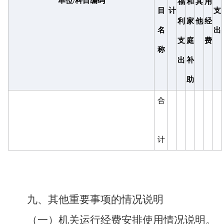
单位
/科目编码
福
和
其
用
目
计
支
利
家
他
经
名
出
支
庭
费
称
出
补
助
合
计
九、其他重要事项的情况说明
（一）机关运行经费安排使用情况说明。