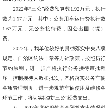
20
22
年
“三公”经费预算数
1.92
万元，执行
数为
1.67
万元。其中：公务用
车
运行费执行数
1.67
万元，
无
公务接待费，因公出国（境）
费。
20
23
年，我单位较好的贯彻落实中央八项
规定、自治区约法十章等方针政策，按照厉行
节约原则，进一步严格执行公务接待审批程
序，控制接待人数和批次，严格落实公务车辆
各项管理制度，进一步规范车辆使用及维修各
环节工作，
将
切实缩减
“三公”经费支出。
八、
202
3
年度政府性基金预算支出情况说