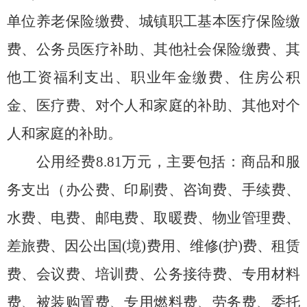
单位养老保险缴费
、
城镇职工基本医疗保险缴
费
、
公务员医疗补助
、
其他社会保险缴费
、
其
他工资福利支出
、
职业年金缴费
、
住房公积
金
、
医疗费
、
对个人和家庭的补助
、
其他对个
人和家庭的补助
。
公用经费
8.81
万元，主要包括：
商品和服
务支出
（
办公费
、
印刷费
、
咨询费
、
手续费
、
水费
、
电费
、
邮电费
、
取暖费
、
物业管理费
、
差旅费
、
因公出国
(境)费用
、
维修
(护)费
、
租赁
费
、
会议费
、
培训费
、
公务接待费
、
专用材料
费
、
被装购置费
、
专用燃料费
、
劳务费
、
委托