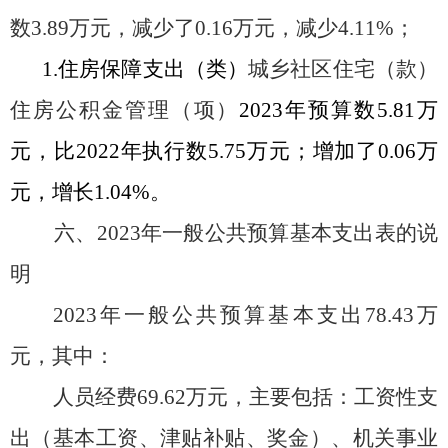
数
3.89
万元
，减少
了
0.16
万元，
减少
4.11%
；
1.
住房保障支出（类）
城乡社区住宅（款）
住房公积金管理（项）
20
23
年预算数
5.81
万
元，比
20
22
年
执行数
5.75
万元
；增加
了
0.06
万
元，
增长
1.04
%。
六、
202
3
年一般公共预算基本支出表的说
明
202
3
年一般公共预算基本支出
78.43
万
元，其中：
人员经费
69.62
万元，主要包括：
工资性支
出
（基本工资、津贴补贴、奖金
）
、
机关事业