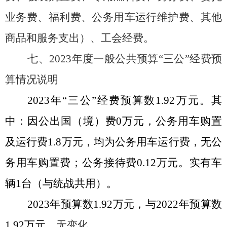
业务费
、
福利费
、
公务用车运行维护费
、
其他
商品和服务支出）
、
工会经费
。
七、
202
3
年度一般公共预算
“三公”经费预
算情况说明
20
23
年
“三公”经费预算数
1.92
万元。其
中：因公出国（境）费
0万元，公务用车购置
及运行费
1.8
万元，均为公务用车运行费，无公
务用车购置费；公务接待费
0.
12
万元。实有车
辆
1台（与统战共用）。
20
23
年预算数
1.92万元，与
20
22
年预算数
1.92万元，
无变化
。