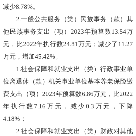
减少
8.78
%。
2.
一般公共服务（类）民族事务（款）其
他民族事务支出（项）
20
23
年预算数
13.54
万
元，比
20
22
年
执行数
24.81
万元
；减少
了
11.27
万元，增加
45.42
%。
1.
社会保障和就业支出（类）行政事业单
位离退休（款）机关事业单位基本养老保险缴
费支出（项）
20
23
年预算数
6.86
万元，比
20
22
年
执行数
7.16
万元，
减少
0.3
万元，
下降
4.18%
；
2.
社会保障和就业支出（类）财政对其他