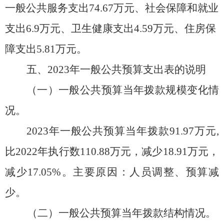
一般公共服务支出
74.67
万元、社会保障和就业
支出
6.9
万元、卫生健康支出
4.59
万元、住房保
障支出
5.81
万元。
五、
202
3
年一般公共预算支出表的说明
（一）一般公共预算当年拨款规模变化情
况。
202
3
年一般公共预算当年拨款
91.97
万元
,
比20
2
2
年执行数
110.88万元，
减少
18.91
万元，
减少
17.05%。
主要原因：
人员调整、预算减
少。
（二）一般公共预算当年拨款结构情况。