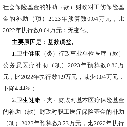
社会保险基金的补助（款）
财政对工伤保险基
金的补助（项）
20
23
年预算数
0.04
万元，比
20
22
年
执行数
0.04
万元；
无变化
。
主要原因是：
基数调整
。
1.
卫生健康
（类）
行政事业单位医疗（款）
公务员医疗补助（项）
20
23
年预算数
0.86
万
元，比
20
22
年
执行数
1.9
万元，
减少
0.04
万元，
下降
4.44
%；
2
.
卫生健康
（类）
财政对基本医疗保险基金
的补助（款）财政对职工医疗保险基金的补助
（项）
20
23
年预算数
3.73
万元，比
20
22
年
执行