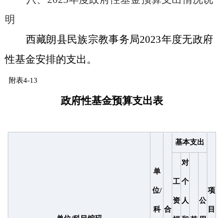
明
西藏朗县
民族宗教事务局
20
2
3
年度无政府
性基金安排的支出。
附表
4-13
政府性基金预算支出表
基本支出
对
单
工
个
位
/
项
资
人
公
科
合
目