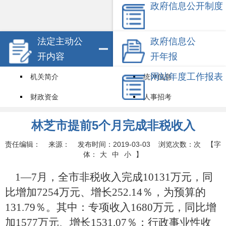
政府信息公开制度
法定主动公
政府信息公
开内容
开年报
网站年度工作报表
机关简介
统计信息
财政资金
人事招考
试点领域基层政务公开标准目录
其他信息
林芝市提前5个月完成非税收入
权责清单
责任编辑： 来源： 发布时间：2019-03-03 浏览次数：
次
【字
体：
大
中
小
】
1
—
7
月，全市非税收入完成
10131
万元，同
比增加
7254
万元、增长
252.14
％，为预算的
131.79
％。其中：专项收入
1680
万元，同比增
加
1577
万元、增长
1531.07
％；行政事业性收