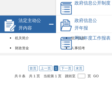
政府信息公开制度
法定主动公
政府信息公
开内容
开年报
网站年度工作报表
机关简介
统计信息
财政资金
人事招考
试点领域基层政务公开标准目录
其他信息
权责清单
首页
上一页
1
下一页
末页
共 0 条
共 1 页
当前第 1 页
跳转至
页
GO