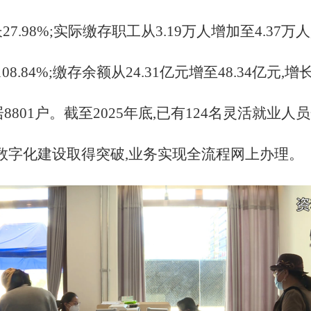
长27.98%;实际缴存职工从3.19万人增加至4.37万
长108.84%;缴存余额从24.31亿元增至48.34亿元
居8801户。截至2025年底,已有124名灵活就
化、数字化建设取得突破,业务实现全流程网上办理。