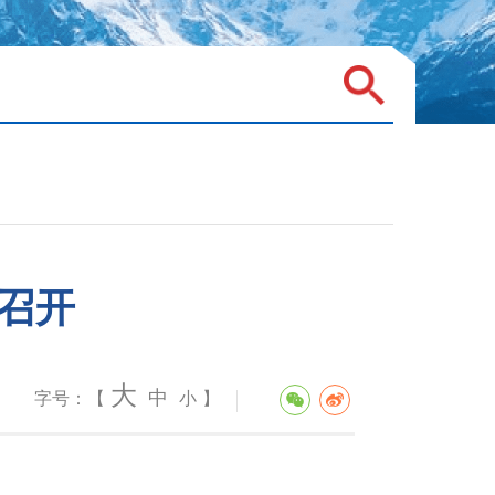
会召开
大
中
字号：【
小
】