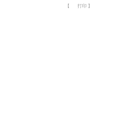
【
打印
】