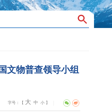
国文物普查领导小组
大
中
字号：【
小
】