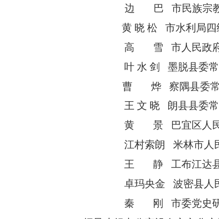
边
巴
市
民族宗
黄
晓
松
市
水利
局四
高
雪
市人民
政
叶 水 剑
墨脱县委
曹
烨
察隅县委
王 文 晓
朗县县委
黄
景
巴宜区人
江村索朗
米林市人
王
静
工布江达
卓玛央金
波密县人
秦
刚
市委党史