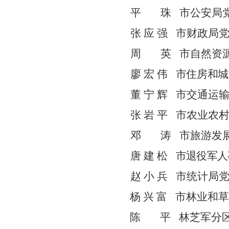
平
珠
市
公安
局
张
应
强
市
财政
局
周
英
市自然资
廖
宏
伟
市住房和城
董
宁
辉
市交通运
张
岩
平
市
农业农
邓
涛
市
旅游发
唐
建
松
市
退役军人
赵 小 兵
市
统计局
杨 兴 富
市
林业和
陈
平
林芝军分