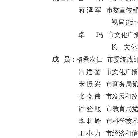
蒋 泽 军
市委宣传
视
局
党组
卓
玛
市文化广
长、文化
成
员：
格桑次仁
市
委统战
吕 建 奎
市文化广
宋
振
兴
市
商务
局
张 晓 伟
市
发展和
许 登 顺
市教育局
李 莉 峰
市
科学技
王 小 力
市经济和