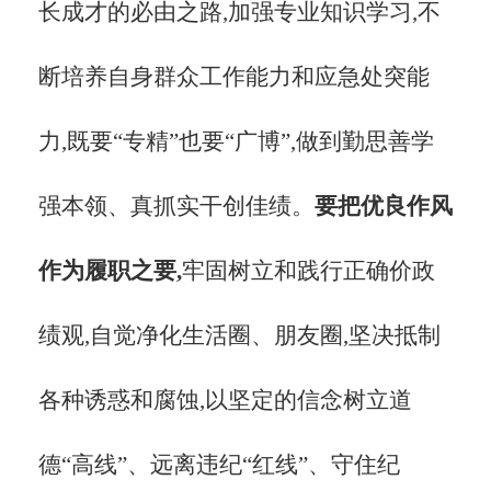
长成才的必由之路,加强专业知识学习,不
断培养自身群众工作能力和应急处突能
力,既要“专精”也要“广博”,做到
勤思善学
强本领
、
真抓实干创佳绩
。
要把优良作风
作为履职之要,
牢固树立和践行正确价政
绩观,自觉净化生活圈、朋友圈,坚决抵制
各种诱惑和腐蚀,
以坚定的信念树立道
德
“高线”、远离违纪“红线”、守住纪