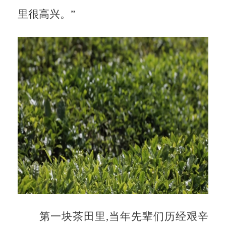
里很高兴。”
第一块茶田里,当年先辈们历经艰辛