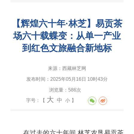
【辉煌六十年·林芝】易贡茶
场六十载蝶变：从单一产业
到红色文旅融合新地标
来源：
西藏林芝网
发布时间：
2025年05月16日 10时43分
浏览量：
586次
大
中
字号：【
小
】
在过去的六十年间,林芝农垦易贡茶