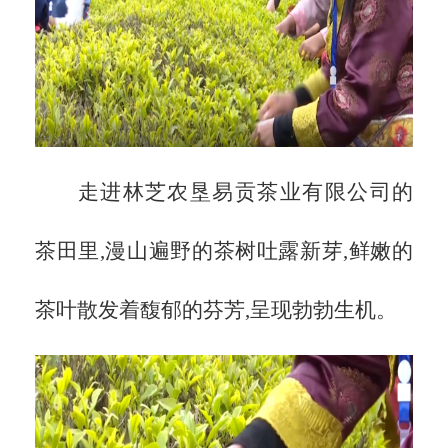
走进林芝农垦易贡茶业有限公司的
茶田里,漫山遍野的茶树吐露新芽,鲜嫩的
茶叶散发着馥郁的芬芳,呈现勃勃生机。