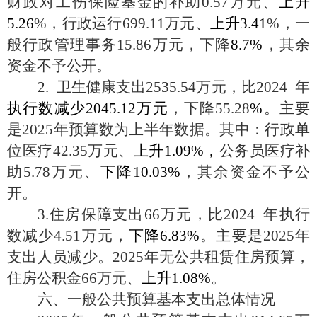
财政对工伤保险基金的补助0.57万元、
上升
5.26
%，行政运行699.11万元、
上升
3.41
%，一
般行政管理事务15.86万元，下降
8.7%
，其余
资金不予公开。
2. 卫生健康支出2535.54万元，比2024 年
执行数减少
2045.12万元
，
下降
55.28
%
。主要
是
2025年预算数为上半年数据。其中：行政单
位医疗42.35万元、
上升
1.09%，
公务员医疗补
助
5.78万元、
下降
10.03%
，其余资金不予公
开。
3.住房保障支出66万元，比2024 年执行
数减少4.51万元，
下降
6.83%
。主要是
2025年
支出人员减少。2025年无公共租赁住房预算，
住房公积金66万元、
上升
1.08%
。
六、一般公共预算基本支出总体情况