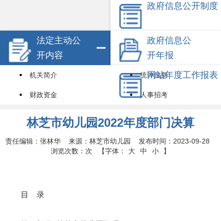
政府信息公开制度
法定主动公
政府信息公
开内容
开年报
网站年度工作报表
机关简介
统计信息
财政资金
人事招考
试点领域基层政务公开标准目录
其他信息
林芝市幼儿园2022年度部门决算
权责清单
责任编辑：张林华 来源：林芝市幼儿园 发布时间：2023-09-28
浏览次数：
次
【字体：
大
中
小
】
目
录