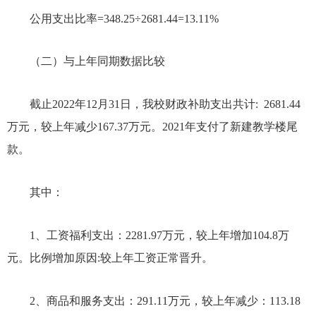
公用支出比率
=
348.25
÷
2681.44
=
13.11
%
（二）与上年同期数据比较
截止
202
2
年
12月31日，我校财政补助支出共计:
2681.44
万
元，较上年
减少
167.37万元
。
2021年支付了新建教学楼尾
款
。
其中：
1、工资福利支出：
2281.97
万元，较上年增加
104.8万
元
。比例增加原因
:较上年工资正常晋升。
2、商品和服务支出：
291.11万
元，较上年
减少
：
113.18