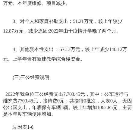
万元
。本年度维修
、项目减少
。
3、对个人和家庭补助支出：
51.21万
元，较上年
较少
12.87万元
，减少原因
:
2022年由于疫情开学晚了两个月
。
4、其他资本性支出：
57.13万
元，较上年减少
146.12万
元
。
上学年含有新建教学综合楼资金
。
(三)三公经费说明
2022年
我单位三公经费支出
7,703.45元，其中：公车运行与
维护费
7703.45
元，接待费
0元；共接待0批次，人次0人，无因
公出国支出，年底保有车辆1辆。较上年
增加
1062.85
元，主要
是本年度车辆使用
增加
。
见附表
1-
8