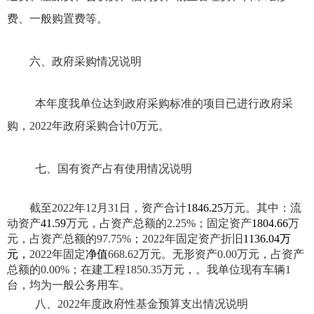
费、一般购置费等。
六、政府采购情况说明
本年度我单位达到政府采购标准的项目已进行政府采
购，
2022年
政府采购合计
0万元。
七、国有资产占有使用情况说明
截至
2022年
12月31日，资产合计
1846.25
万元。其中：流
动资产
41.59
万元，占资产总额的
2.25
%；固定资产
1804.66
万
元，占资产总额的
97.75
%；
2022年
固定资产折旧
1136.04
万
元，
2022年
固定
净值
668.62
万元。无形资产
0.00万元，占资产
总额的0.00%；在建工程
1850.35
万元，。我单位现有车辆
1
台，均为一般公务用车
。
八、
2022年
度政府性基金预算支出情况说明