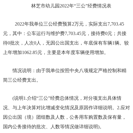
林芝市幼儿园
2022年
“三公”经费情况表
2022年
我单位三公经费预算
2万
元，实际支出
7,703.45
元，其中：公车运行与维护费
7,703.45
元，接待费
0元；共接
待0批次，人次0人，无因公出国支出，年底保有车辆1辆。较
上年
增加
1062.85
元，主要是本年度车辆使用
增加
。
情况说明
：由于我单位按照中央八项规定严格控制和精
简三公经费支出。
(说明1.介绍“三公”经费总体情况，对分项支出具体情
况、与上年决算对比增减变化情况及原因作详细说明。2.应对
因公出国（境）团组数及人数，公务用车购置数及保有量，
国内公务接待的批次、人数等情况做详细说明)。