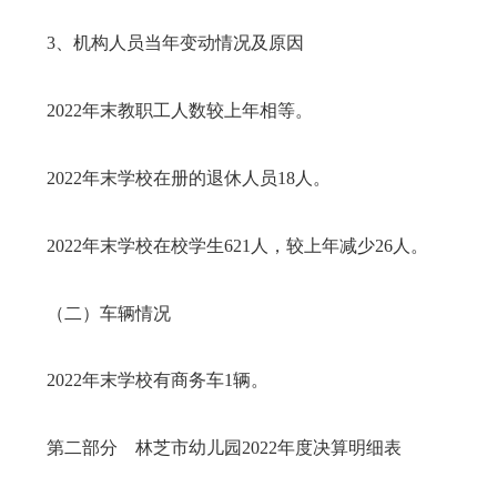
3、机构人员当年变动情况及原因
202
2
年
末教职工人数较上年
相等
。
2022年
末学校在册的退休人员
1
8
人。
2022年
末学校在校学生
621
人，较上年减少
26
人。
（二）车辆情况
2022年
末学校有商务车
1辆。
第二部分
林芝市幼儿园
2022年
度决算明细表