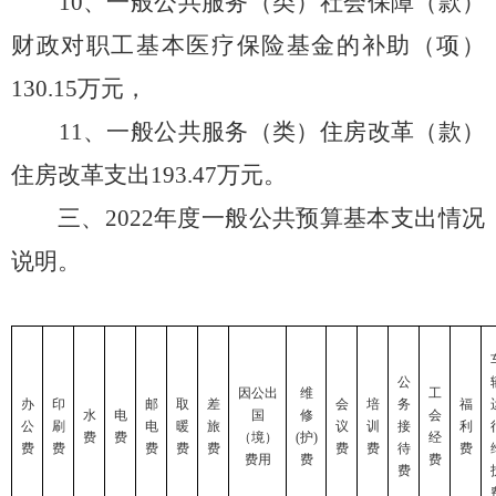
10、一般公共服务（类）社会保障（款）
财政对职工基本医疗保险基金的补助（项）
130.15
万元
，
11、一般公共服务
（类）
住房改革（款）
住房改革支出
193.47万元。
三、
2022
年度一般公共预算基本支出情况
说明。
公
因公出
维
工
办
印
邮
取
差
会
培
务
福
水
电
国
修
会
公
刷
电
暖
旅
议
训
接
利
费
费
（境）
(护)
经
费
费
费
费
费
费
费
待
费
费用
费
费
费