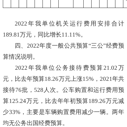
2022
年我单位机关运行费用安排合计
189.81
万元，同比增长
11.11
%。
四、
2022
年度一
般公共预算
“三公”经费预
算情况说明。
2022
年我单位公务接待费预算
21.02
万
元，比去年预算
18.26
万元上涨
15
%，
2021
年共
接待
76
批，
5
28
人次。公车购置和运行费用预
算
125.24
万元，比去年年初预算
189.26
万元
减
少
33%，主要是车辆购置费用减少一辆
。
两年
均无公务出国经费预算。