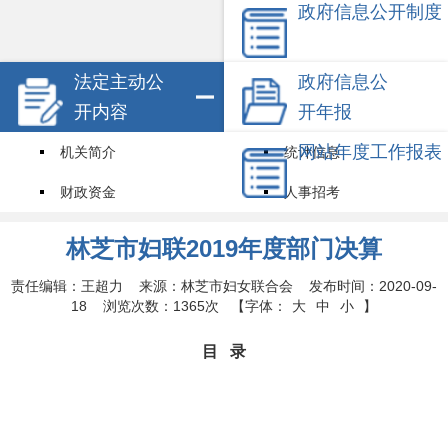
政府信息公开制度
法定主动公
政府信息公
开内容
开年报
网站年度工作报表
机关简介
统计信息
财政资金
人事招考
试点领域基层政务公开标准目录
其他信息
林芝市妇联2019年度部门决算
权责清单
责任编辑：王超力 来源：林芝市妇女联合会 发布时间：2020-09-
18 浏览次数：
1365次
【字体：
大
中
小
】
目
录