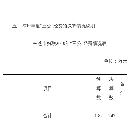
五、
201
9
年度
“三公”经费预决算情况说明
林芝市妇联
201
9
年
“三公”经费情况表
单位：万元
预
决
备
项目
算
算
注
数
数
合计
1.82
5.47