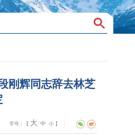
段刚辉同志辞去林芝
定
大
中
字号：【
小
】