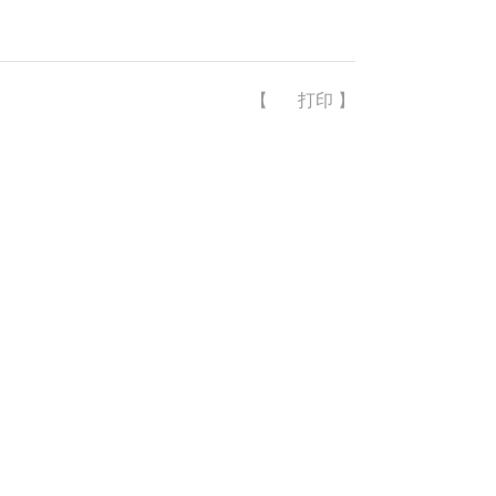
【
打印
】