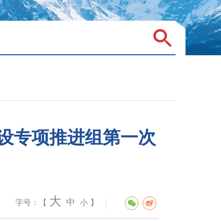
设专项推进组第一次
大
中
字号：【
小
】