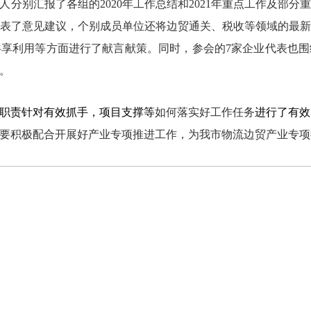
人分别汇报了各组的
2020
年工作总结和
2021
年重点工作及部分
表了意见建议，个别成员单位还将边贸通关、税收等领域的最
共享利用等方面进行了献言献策。同时，参会的
7
家企业代表也围
。
职责针对有效抓手，项目支撑等
如何落实好工作任务
进行了有效
要积极配合开展好产业专项推进工作，为我市物流边贸产业专项