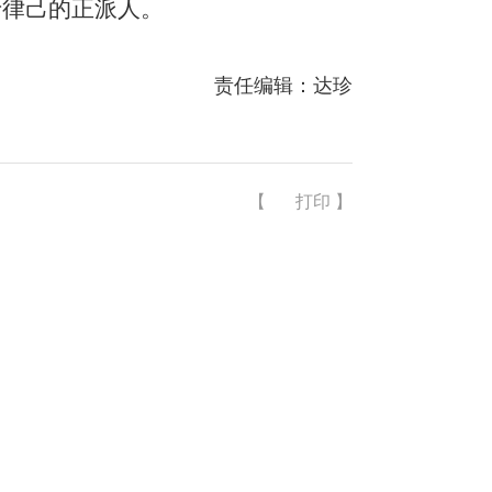
于律己的正派人。
责任编辑：达珍
【
打印
】