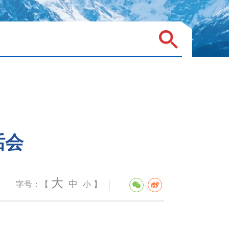
话会
大
中
字号：【
小
】