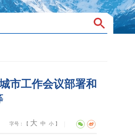
央城市工作会议部署和
等
大
中
字号：【
小
】