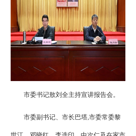
市委书记敖刘全主持宣讲报告会。
市委副书记、市长巴塔,市委常委黎
世江、邓晓红、李选印、中次仁及在家市