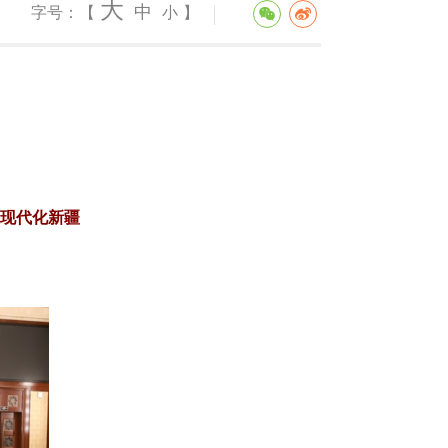
大
中
字号：【
小
】
现代化新疆