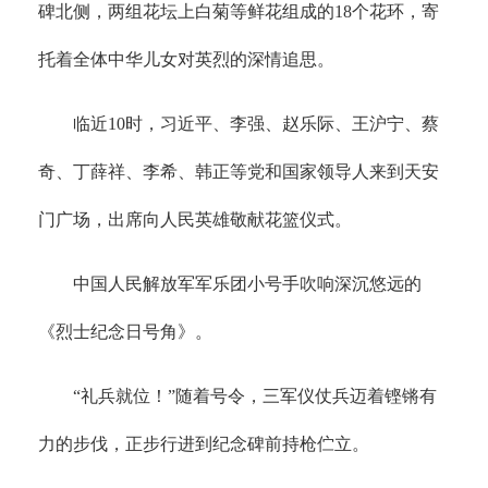
碑北侧，两组花坛上白菊等鲜花组成的18个花环，寄
托着全体中华儿女对英烈的深情追思。
临近10时，习近平、李强、赵乐际、王沪宁、蔡
奇、丁薛祥、李希、韩正等党和国家领导人来到天安
门广场，出席向人民英雄敬献花篮仪式。
中国人民解放军军乐团小号手吹响深沉悠远的
《烈士纪念日号角》。
“礼兵就位！”随着号令，三军仪仗兵迈着铿锵有
力的步伐，正步行进到纪念碑前持枪伫立。