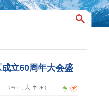
成立60周年大会盛
大
中
字号：【
小
】