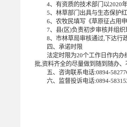
4、有资质的技术部门以202
5、林草部门出具与生态保护红
6、农牧民填写《草原征占用申
7、县(区)负责初步审核并组
8、市林草局审核通过,下达行
四、承诺时限
法定时限为
20个工作日作内办
批,资料齐全的尽量做到随到随办、
五、咨询联系电话:
0894-58277
六、监督投诉电话:
0894-58315