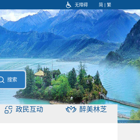
无障碍
简
|
繁
搜索
政民互动
醉美林芝