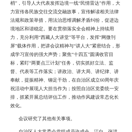
梢”，引导人大代表发挥边境一线“民情雷达”作用，大
力宣传各民族交往交流交融故事，宣传解读相关法律
法规和政策举措，用法治思维调解矛盾纠纷，促进边
境地区和谐稳定。要在贯彻落实全会精神上持续用
力，充分利用“西藏人大讲堂”等平台，发挥“网微刊
屏”载体作用，把讲会议精神与“讲人大”紧密结合，形
成学习宣传的强大声势；聚焦“十四五”圆满收官目
标，紧盯“两要点三计划”任务，切实抓好立法、监
督、代表等工作落实；讲政治、讲大局、讲纪律、讲
奉献，提振精神、铆足干劲，在自治区成立60周年庆
祝活动中展现人大担当作为；按照自治区党委统一安
排，抓紧开展总结评估工作，推动作风建设常态化长
效化。
会议研究了其他有关事项。
自治区人大常委会党组成员许成仓、江白、张洪