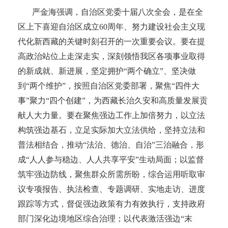
严金海强调，自治区党委十届八次全会，是在全
区上下喜迎自治区成立
60周年、努力建设社会主义现
代化新西藏的关键时刻召开的一次重要会议。要在提
高政治站位上走深走实，深刻领悟我区各项事业取得
的新成就、新进展，坚定拥护“两个确立”、坚决做
到“两个维护”，按照自治区党委部署，聚焦“四件大
事”聚力“四个创建”，为西藏长治久安和高质量发展贡
献人大力量。要在聚焦强边工作上加倍努力，以立法
构筑强边基石，立足实际加大立法供给，坚持立法和
普法相结合，推动“法治、德治、自治”三治融合，形
成“人人参与稳边、人人共享平安”生动局面；以监督
筑牢强边防线，聚焦群众所需所盼，综合运用听取审
议专项报告、执法检查、专题调研、实地走访、进度
跟踪等方式，督促强边政策有力有效执行，支持政府
部门深化边境地区综合治理；以代表激活强边“末