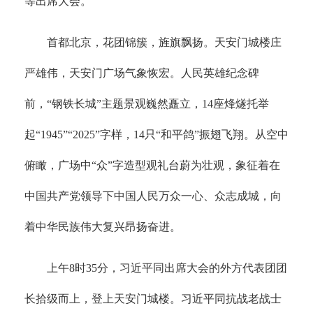
等出席大会。
首都北京，花团锦簇，旌旗飘扬。天安门城楼庄
严雄伟，天安门广场气象恢宏。人民英雄纪念碑
前，“钢铁长城”主题景观巍然矗立，14座烽燧托举
起“1945”“2025”字样，14只“和平鸽”振翅飞翔。从空中
俯瞰，广场中“众”字造型观礼台蔚为壮观，象征着在
中国共产党领导下中国人民万众一心、众志成城，向
着中华民族伟大复兴昂扬奋进。
上午8时35分，习近平同出席大会的外方代表团团
长拾级而上，登上天安门城楼。习近平同抗战老战士