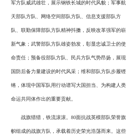
军方队威武雄壮，展示钢铁长城的时代风貌；军事航
天部队方队、网络空间部队方队、信息支援部队方
队、联勤保障部队方队精神抖擞，反映改革强军的崭
新气象；武警部队方队雄姿勃发，彰显忠诚卫士的使
命责任；预备役部队方队、民兵方队气势昂扬，展现
国防后备力量建设的时代风采；维和部队方队步履铿
锵，体现中国军队用行动谱写大国担当、为构建人类
命运共同体作出的重要贡献。
战旗猎猎，铁流滚滚。80面抗战英模部队荣誉旗
帜组成的战旗方队，承载着历史荣光浩荡而来。这些